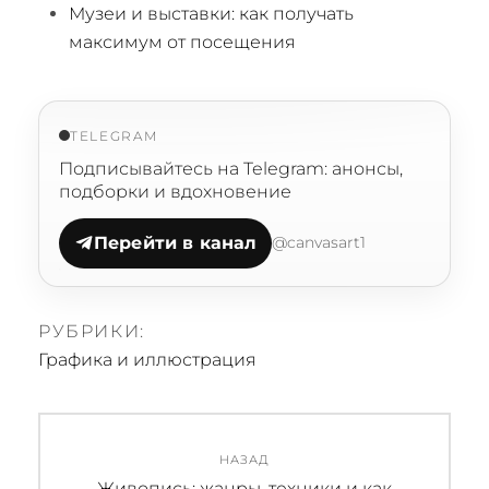
Музеи и выставки: как получать
максимум от посещения
TELEGRAM
Подписывайтесь на Telegram: анонсы,
подборки и вдохновение
Перейти в канал
@canvasart1
РУБРИКИ:
Графика и иллюстрация
Навигация
НАЗАД
по
Предыдущая
Живопись: жанры, техники и как