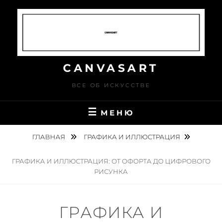
Перейти
к
содержимому
CANVASART
ВСЕ ОБ ИСКУССТВЕ
МЕНЮ
ГЛАВНАЯ
ГРАФИКА И ИЛЛЮСТРАЦИЯ
ГРАФИКА И ИЛЛЮСТРАЦИЯ: ОТ ОФОРТА ДО ЦИФРОВОГО
РИСУНКА
ГРАФИКА И